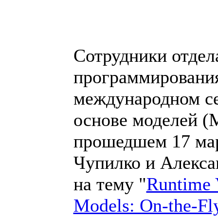
Сотрудники отдел
программирования
международном се
основе моделей (M
прошедшем 17 мар
Чупилко и Алекса
на тему "
Runtime V
Models: On-the-Fl